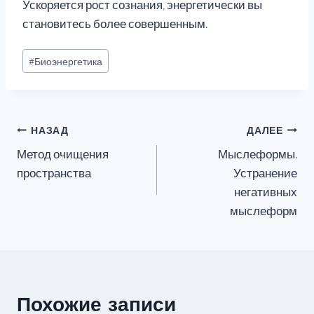
Ускоряется рост сознания, энергетически вы
становитесь более совершенным.
Метки
#
Биоэнергетика
записи:
Навигация
НАЗАД
ДАЛЕЕ
Метод очищения
Мыслеформы.
по
пространства
Устранение
записям
негативных
мыслеформ
Похожие записи