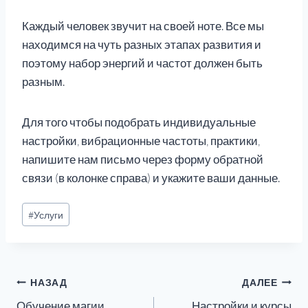
Каждый человек звучит на своей ноте. Все мы
находимся на чуть разных этапах развития и
поэтому набор энергий и частот должен быть
разным.
Для того чтобы подобрать индивидуальные
настройки, вибрационные частоты, практики,
напишите нам письмо через форму обратной
связи (в колонке справа) и укажите ваши данные.
Метки
#
Услуги
записи:
Навигация
НАЗАД
ДАЛЕЕ
Обучение магии
Настройки и курсы